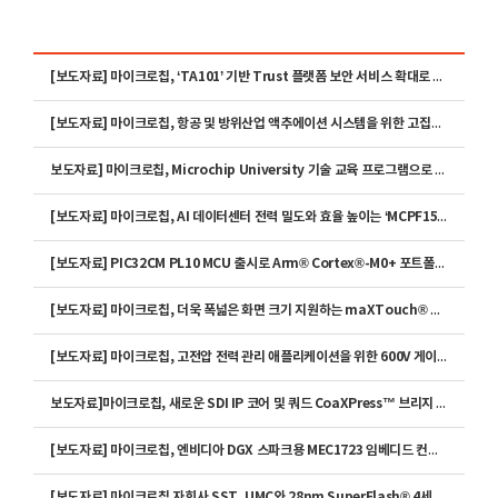
[보도자료] 마이크로칩, ‘TA101’ 기반 Trust 플랫폼 보안 서비스 확대로 제조사의 사이버보안 규정 준수 지원 가속화
[보도자료] 마이크로칩, 항공 및 방위산업 액추에이션 시스템을 위한 고집적 24채널 혼합 신호 IC ‘LX4580’ 출시
보도자료] 마이크로칩, Microchip University 기술 교육 프로그램으로 차세대 엔지니어 역량 강화 지원
[보도자료] 마이크로칩, AI 데이터센터 전력 밀도와 효율 높이는 ‘MCPF1525 파워 모듈’ 출시
[보도자료] PIC32CM PL10 MCU 출시로 Arm® Cortex®-M0+ 포트폴리오 확장
[보도자료] 마이크로칩, 더욱 폭넓은 화면 크기 지원하는 maXTouch® M1 터치스크린 컨트롤러 제품군 확장
[보도자료] 마이크로칩, 고전압 전력 관리 애플리케이션을 위한 600V 게이트 드라이버 제품군 출시
보도자료]마이크로칩, 새로운 SDI IP 코어 및 쿼드 CoaXPress™ 브리지 키트로 PolarFire® FPGA 스마트 임베디드 비디오 에코시스템 확장
[보도자료] 마이크로칩, 엔비디아 DGX 스파크용 MEC1723 임베디드 컨트롤러 커스텀 펌웨어 출시
[보도자료] 마이크로칩 자회사 SST, UMC와 28nm SuperFlash® 4세대 오토모티브 그레이드 1 플랫폼 즉시 제공