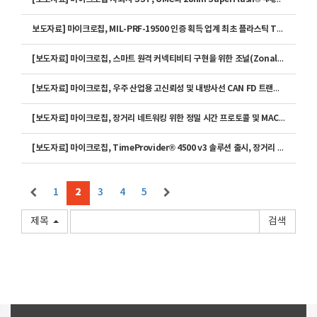
보도자료] 마이크로칩, MIL-PRF-19500 인증 획득 업계 최초 플라스틱 TVS-JANPTX 제품군 출시
[보도자료] 마이크로칩, 스마트 원격 커넥티비티 구현을 위한 조널(Zonal) 아키텍처용 LAN866x 10BASE-T1S 엔드포인트 제품군 출시
[보도자료] 마이크로칩, 우주 산업용 고신뢰성 및 내방사선 CAN FD 트랜시버 ‘ATA6571RT’ 출시
[보도자료] 마이크로칩, 장거리 네트워킹 위한 정밀 시간 프로토콜 및 MACsec 암호화 기능 갖춘 차세대 광 이더넷 PHY 트랜시버 출시
[보도자료] 마이크로칩, TimeProvider® 4500 v3 솔루션 출시, 장거리 광네트워크 통해 최대 800km 구간까지 서브나노초 수준의 고정확도 시간 전송 제공
1
2
3
4
5
제목