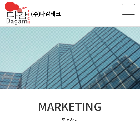
T
(주)다감테크
o
g
g
l
e
n
a
v
i
g
a
t
i
o
MARKETING
n
보도자료